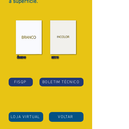
à superfície.
FISQP
BOLETIM TÉCNICO
LOJA VIRTUAL
VOLTAR