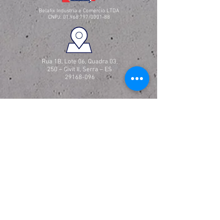
Belafix Industria e Comercio LTDA
CNPJ:
01.968.797
/0001-88
Rua 1B, Lote 06, Quadra 03,
250 – Civit II, Serra – ES
29168-096
contato@belafix.com.br
comercial@belafix.com.br
Loja Virtual
Entregas em até 5 dias
após a confirmação do