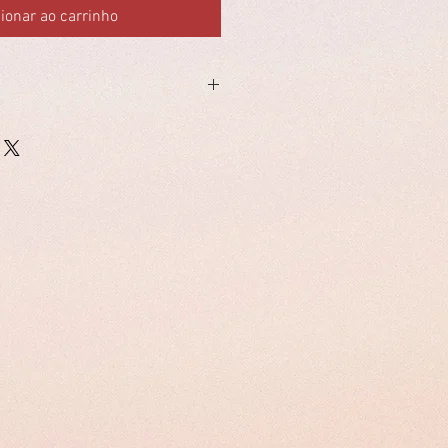
ionar ao carrinho
 18L / demão
6l / demão