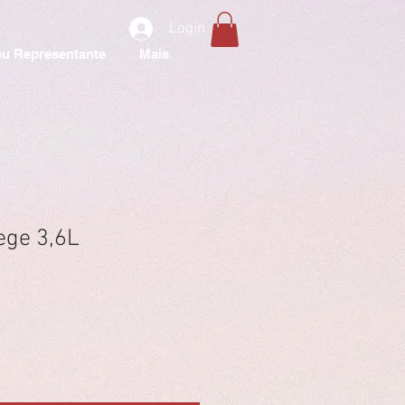
Login
u Representante
Mais
ege 3,6L