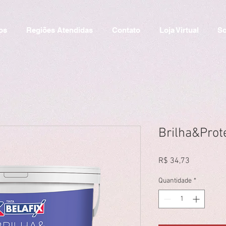
os
Regiões Atendidas
Contato
Loja Virtual
So
Brilha&Prot
Preço
R$ 34,73
Quantidade
*