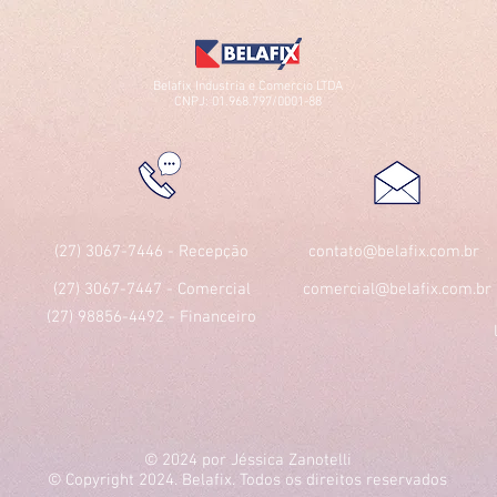
Belafix Industria e Comercio LTDA
CNPJ: 01.968.797/0001-88
(27) 3067-7446 - Recepção
contato@belafix.com.br
(27) 3067-7447 - Comercial
comercial@belafix.com.br
(27) 98856-4492 - Financeiro
© 2024 por Jéssica Zanotelli
© Copyright 2024. Belafix. Todos os direitos reservados