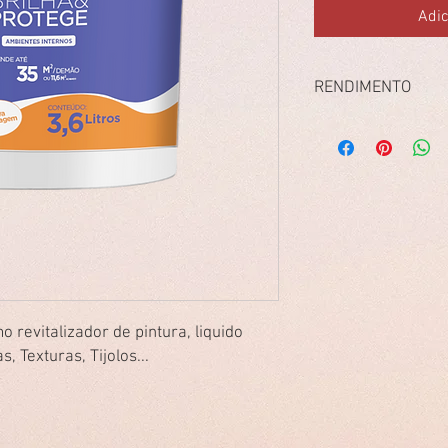
Adic
RENDIMENTO
125 até 175 m² / balde
25 até 35 m² / galão 3,
Diluição: até 10%
o revitalizador de pintura, liquido
 Texturas, Tijolos...