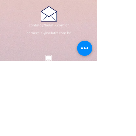
contato@belafix.com.br
comercial@belafix.com.br
Loja Virtual
Entregas em até 5 dias
após a confirmação do
pagamento para a região do
ES, demais localidades, favor
fazer contato com o suporte
27 9 8901-1079
ebelafix@gmail.com