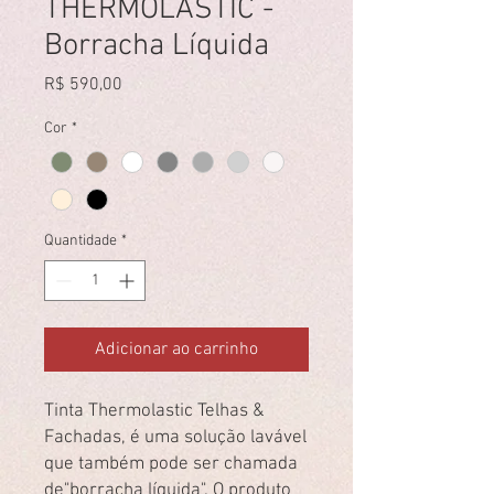
THERMOLASTIC -
Borracha Líquida
Preço
R$ 590,00
Cor
*
Quantidade
*
Adicionar ao carrinho
Tinta Thermolastic Telhas &
Fachadas, é uma solução lavável
que também pode ser chamada
de"borracha líquida". O produto