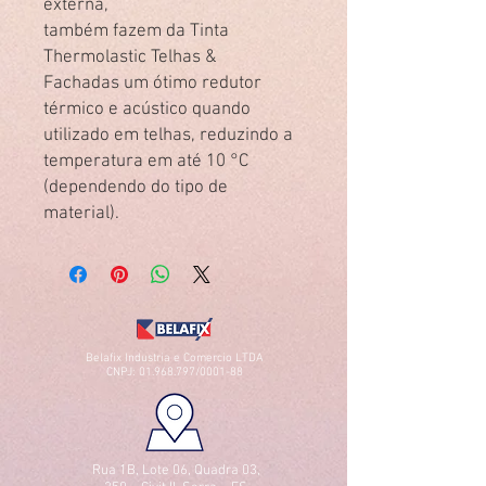
externa,
também fazem da Tinta
Thermolastic Telhas &
Fachadas um ótimo redutor
térmico e acústico quando
utilizado em telhas, reduzindo a
temperatura em até 10 °C
(dependendo do tipo de
material).
Belafix Industria e Comercio LTDA
CNPJ:
01.968.797
/0001-88
Rua 1B, Lote 06, Quadra 03,