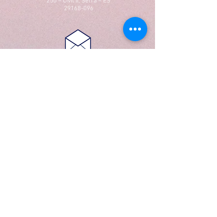
250 – Civit II, Serra – ES
29168-096
contato@belafix.com.br
comercial@belafix.com.br
Loja Virtual
Entregas em até 5 dias
após a confirmação do
pagamento para a região do
ES, demais localidades, favor
fazer contato com o suporte
27 9 8901-1079
ebelafix@gmail.com