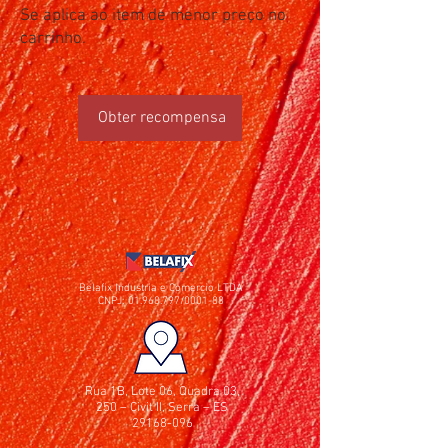
Se aplica ao item de menor preço no
carrinho.
Obter recompensa
Belafix Industria e Comercio LTDA
CNPJ:
01.968.797
/0001-88
Rua 1B, Lote 06, Quadra 03,
250 – Civit II, Serra – ES
29168-096