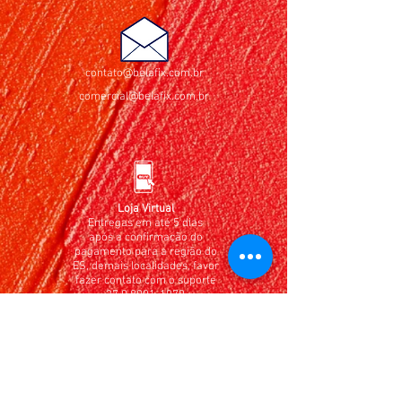
contato@belafix.com.br
comercial@belafix.com.br
Loja Virtual
Entregas em até 5 dias
após a confirmação do
pagamento para a região do
ES, demais localidades, favor
fazer contato com o suporte
27 9 8901-1079
ebelafix@gmail.com