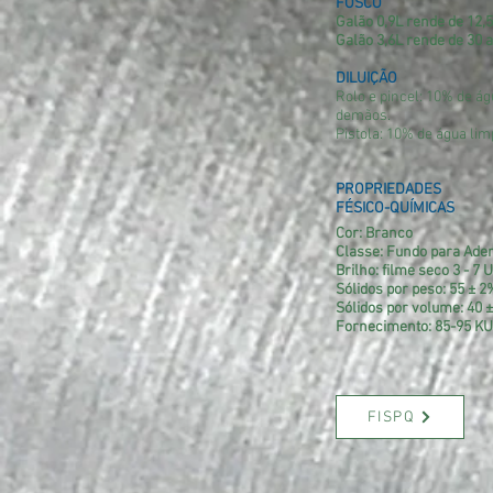
FOSCO
Galão 0,9L rende de 12,
Galão 3,6L rende de 30
DILUIÇÃO
Rolo e pincel: 10% de ág
demãos.
Pistola: 10% de água li
PROPRIEDADES
FÉSICO-QUÍMICAS
Cor: Branco
Classe: Fundo para Ade
Brilho: filme seco 3 - 7 U
Sólidos por peso: 55 ± 2
Sólidos por volume: 40 
Fornecimento: 85-95 KU
FISPQ