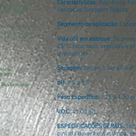
Características:
Aderência; Fác
5 a 17,5m2/ demão
Aplicação; Secagem Rápida.
 a 40m2 /demão
Segmento de aplicação:
Constr
ua limpa para todas as
mpa para todas as demãos.
Vida útil em estoque:
36 mese
25°C, local seco, ventilado e p
intempéries.
Secagem:
Toque: 1 hora Final:
rência
B [60º]
%
pH:
8,5 a 9,5
± 2% Viscosidade:
Peso Específico:
1,25 a 1,30 g
V.O.C:
41,00 g/L
ESPECIFICAÇÕES GERAIS:
Toda
pintada deverá estar limpa, sec