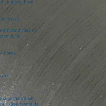
il Limpeza; Fácil
ução civil.
s em condições de
rotegido de
 4 horas
/cm3
 superfície a ser
a, lixada, isenta de