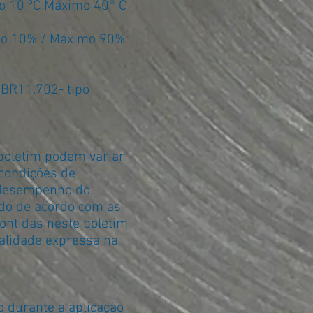
o 10 ºC Máximo 40° C
o 10% / Máximo 90%
NBR11.702- tipo
boletim podem variar
condições de
o desempenho do
ado de acordo com as
ontidas neste boletim
alidade expressa na
 durante a aplicação