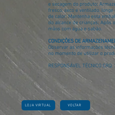
e secagem do produto; Armaze
fresco, seco e ventilado, longe
de calor; Mantenha esta emba
do alcance de crianças; Após 
mãos com água e sabão.
CONDIÇÕES DE ARMAZENAME
Observar as informações técn
no momento de utilizar o prod
RESPONSÁVEL TÉCNICO CRQ: 
LOJA VIRTUAL
VOLTAR