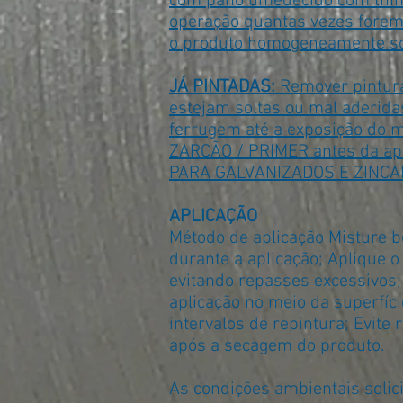
com pano umedecido com thinn
operação quantas vezes forem 
o produto homogeneamente sobr
JÁ PINTADAS:
Remover pintura
estejam soltas ou mal aderida
ferrugem até a exposição do m
ZARCÃO / PRIMER antes da ap
PARA GALVANIZADOS E ZINCA
APLICAÇÃO
Método de aplicação Misture b
durante a aplicação; Aplique o
evitando repasses excessivos;
aplicação no meio da superfíci
intervalos de repintura; Evite
após a secagem do produto.
As condições ambientais solic