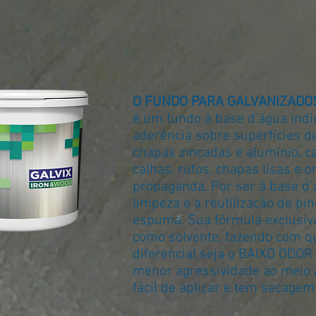
O FUNDO PARA GALVANIZADOS
é um fundo à base d’água ind
aderência sobre superfícies de
chapas zincadas e alumínio, c
calhas, rufos, chapas lisas e 
propaganda. Por ser à base d’ág
limpeza e a reutilização de pin
espuma. Sua fórmula exclusiva
como solvente, fazendo com q
diferencial seja o BAIXO ODOR 
menor agressividade ao meio a
fácil de aplicar e tem secagem