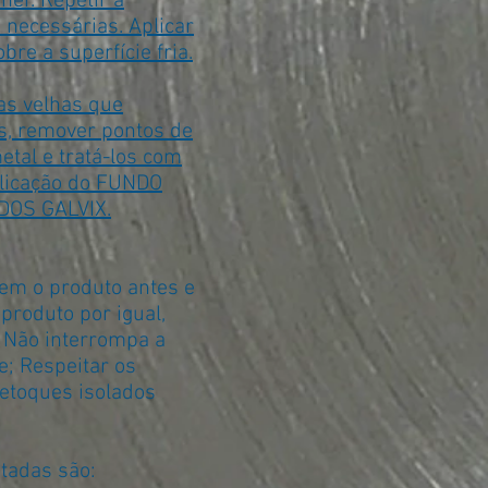
er. Repetir a
necessárias. Aplicar
e a superfície fria.
s velhas que
s, remover pontos de
etal e tratá-los com
licação do FUNDO
DOS GALVIX.
em o produto antes e
 produto por igual,
 Não interrompa a
e; Respeitar os
 retoques isolados
itadas são: