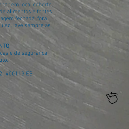
nar em local coberto,
 de alimentos e fontes
lagem fechada, fora
o uso, lave sempre as
NTO
icas e de segurança
uto.
21400113 ES