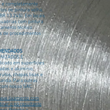
as e completamente
tos de pintura velha,
NBR 13.245). Em locais
quadrias com pintura
rtamento técnico
es de procedimentos
OMENDADOS
ANIZADOS E
icado em superfícies
adas e alumínio,
rufos, chapas lisas e
ganda. Para outras
 com nosso SAC.
leve lixamento com
tirar o pó resultante