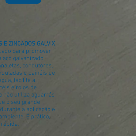
 E ZINCADOS GALVIX
icado para promover
 aço galvanizado,
analetas, condutores,
onduladas e painéis de
ua, facilita a
céis e rolos de
 não utiliza aguarrás
ue o seu grande
durante a aplicação e
mbiente. É prático,
 rápida.