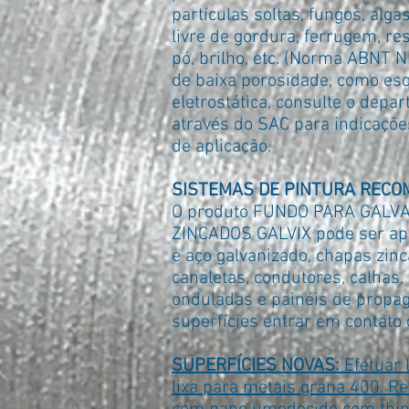
partículas soltas, fungos, alg
livre de gordura, ferrugem, res
pó, brilho, etc. (Norma ABNT 
de baixa porosidade, como es
eletrostática, consulte o depa
através do SAC para indicaçõ
de aplicação.
SISTEMAS DE PINTURA REC
O produto FUNDO PARA GALV
ZINCADOS GALVIX pode ser apl
e aço galvanizado, chapas zinc
canaletas, condutores, calhas, 
onduladas e painéis de propa
superfícies entrar em contato
SUPERFÍCIES NOVAS:
Efetuar 
lixa para metais grana 400. Re