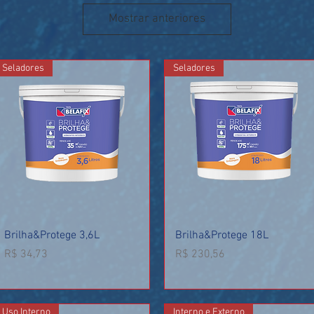
Mostrar anteriores
Seladores
Seladores
Visualização rápida
Visualização rápida
Brilha&Protege 3,6L
Brilha&Protege 18L
Preço
Preço
R$ 34,73
R$ 230,56
Uso Interno
Interno e Externo