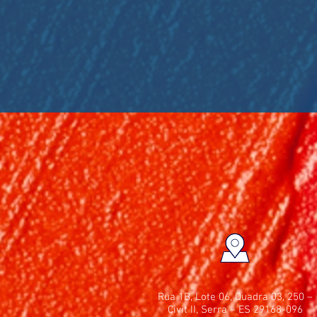
Rua 1B, Lote 06, Quadra 03, 250 –
Civit II, Serra – ES 29168-096