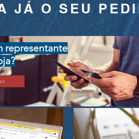
A JÁ O SEU PED
 representante
oja?
qui