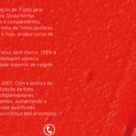
ação de Tintas pela
os. Desta forma
as e complementos,
inha de Tintas Acrílicas
 e hoje, produz cerca de
etos, sem cheiro, 100% a
mbalagem plástica
dade superior ao exigido
.
 2007. Com a política de
ização de tinta
 complementares.
ientes, aumentando a
uipe qualificada,
 contínua dos processos.