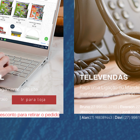
L
TELEVENDAS
Faça uma Ligação ou Mand
agamento pelo site
mensagem pelo whatsapp
-7360
Ir para loja
Bruno
27 99846-3780 |
Ewerson
27
Jéssica
27 988067360 |
Jonã
27 9
esconto para retirar o pedido
|
Davi
(27) 998
Alan
(27) 988389443 |