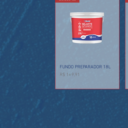
Visualização rápida
FUNDO PREPARADOR 18L
Preço
R$ 169,91