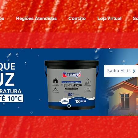
os
Regiões Atendidas
Contato
Loja Virtual
So
Saiba Mais