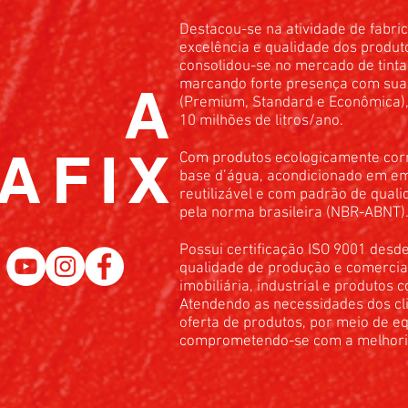
Destacou-se na atividade de fabric
excelência e qualidade dos produt
consolidou-se no mercado de tint
marcando forte presença com sua l
A
(Premium, Standard e Econômica),
10 milhões de litros/ano.
AFIX
Com produtos ecologicamente corr
base d’água, acondicionado em e
reutilizável e com padrão de quali
pela norma brasileira (NBR-ABNT)
Possui certificação ISO 9001 desde
qualidade de produção e comercial
imobiliária, industrial e produtos
Atendendo as necessidades dos cl
oferta de produtos, por meio de eq
comprometendo-se com a melhoria