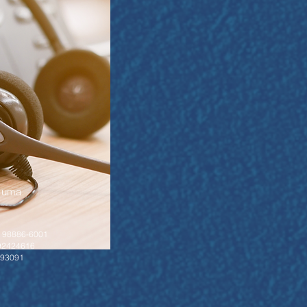
e uma
 98886-6001
92424616
193091