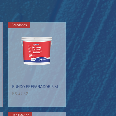
Seladores
Visualização rápida
FUNDO PREPARADOR 3,6L
Preço
R$ 47,52
Uso Interno