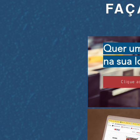
FAÇ
Quer um
na sua l
Clique a