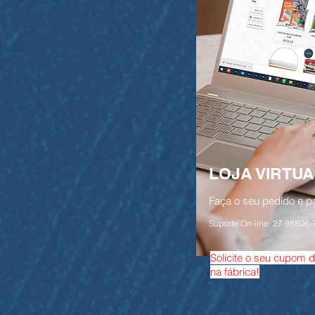
LOJA VIRTUA
Faça o seu pedido e p
Suporte On-line: 27 98806
Solicite o seu cupom d
na fábrica!