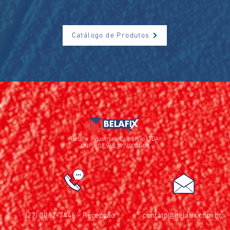
Catálogo de Produtos
Belafix Industria e Comercio LTDA
CNPJ: 01.968.797/0001-88
(27) 3067-7446 - Recepção
contato@belafix.com.br